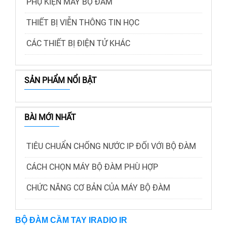
PHỤ KIỆN MÁY BỘ ĐÀM
THIẾT BỊ VIỄN THÔNG TIN HỌC
CÁC THIẾT BỊ ĐIỆN TỬ KHÁC
SẢN PHẨM NỔI BẬT
BÀI MỚI NHẤT
TIÊU CHUẨN CHỐNG NƯỚC IP ĐỐI VỚI BỘ ĐÀM
CÁCH CHỌN MÁY BỘ ĐÀM PHÙ HỢP
CHỨC NĂNG CƠ BẢN CỦA MÁY BỘ ĐÀM
BỘ ĐÀM CẦM TAY IRADIO IR