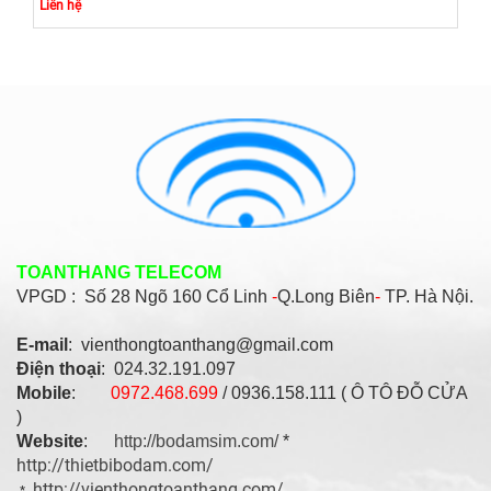
Liên hệ
TOANTHANG TELECOM
VPGD : Số
28 Ngõ 160 Cổ Linh
-
Q.Long Biên
-
TP. Hà Nội.
E-mail
: vienthongtoanthang@gmail.com
Điện thoại
: 024.32.191.097
Mobile
:
0972.468.699
/ 0936.158.111 ( Ô TÔ ĐỖ CỬA
)
Website
:
http://bodamsim.com/
*
http://thietbibodam.com/
http://vienthongtoanthang.com/