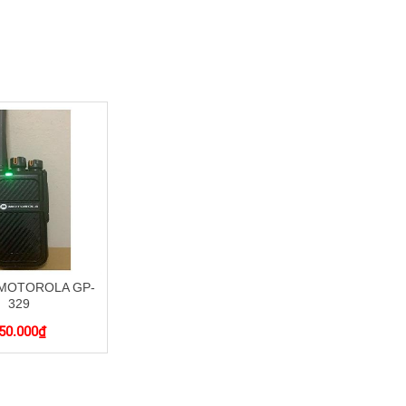
MOTOROLA GP-
329
50.000
₫