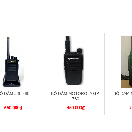
Ộ ĐÀM JBL 280
BỘ ĐÀM MOTOROLA GP-
BỘ ĐÀM 
730
650.000
₫
450.000
₫
7