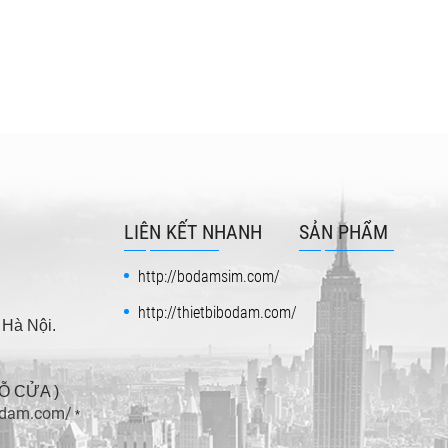
LIÊN KẾT NHANH
SẢN PHẨM
http://bodamsim.com/
http://thietbibodam.com/
 Hà Nội.
ĐỖ CỬA )
bodam.com/
*