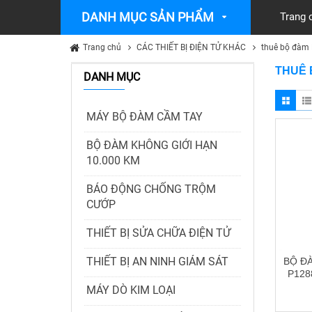
DANH MỤC SẢN PHẨM
Trang 
Trang chủ
CÁC THIẾT BỊ ĐIỆN TỬ KHÁC
thuê bộ đàm
THUÊ 
DANH MỤC
MÁY BỘ ĐÀM CẦM TAY
BỘ ĐÀM KHÔNG GIỚI HẠN
10.000 KM
BÁO ĐỘNG CHỐNG TRỘM
CƯỚP
THIẾT BỊ SỬA CHỮA ĐIỆN TỬ
THIẾT BỊ AN NINH GIÁM SÁT
BỘ Đ
P128
MÁY DÒ KIM LOẠI