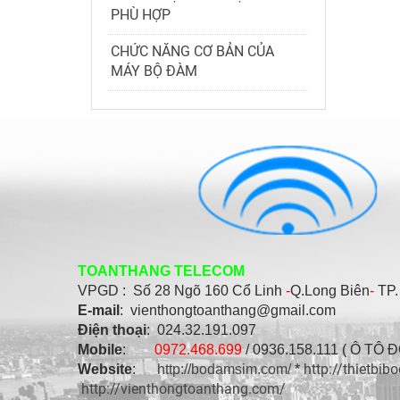
PHÙ HỢP
CHỨC NĂNG CƠ BẢN CỦA
MÁY BỘ ĐÀM
TOANTHANG TELECOM
VPGD : Số
28 Ngõ 160 Cổ Linh
-
Q.Long Biên
-
TP.
E-mail
: vienthongtoanthang@gmail.com
Điện thoại
: 024.32.191.097
Mobile
:
0972.468.699
/ 0936.158.111 ( Ô TÔ 
http://thietbi
Website
:
http://bodamsim.com/
*
http://vienthongtoanthang.com/