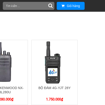
Giỏ hàng
 KENWOOD NX-
BỘ ĐÀM 4G-YJT 28Y
BL280U
280.000
₫
1.750.000
₫