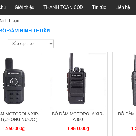
chủ
Giới thiệu
THANH TOÁN COD
Tin tức
Liên hệ
 Ninh Thuận
BỘ ĐÀM NINH THUẬN
ÀM MOTOROLA XIR-
BỘ ĐÀM MOTOROLA XIR-
BỘ ĐÀM
8 (CHỐNG NƯỚC )
A850
1.250.000
₫
1.850.000
₫
1.