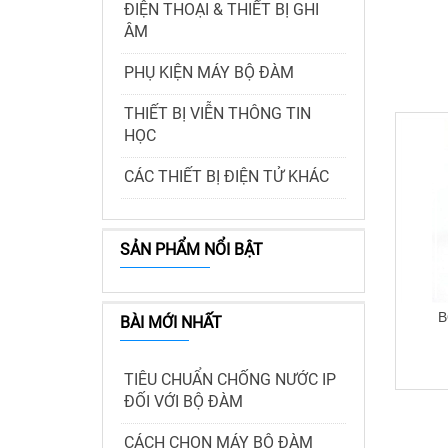
ĐIỆN THOẠI & THIẾT BỊ GHI
ÂM
PHỤ KIỆN MÁY BỘ ĐÀM
THIẾT BỊ VIỄN THÔNG TIN
HỌC
CÁC THIẾT BỊ ĐIỆN TỬ KHÁC
SẢN PHẨM NỔI BẬT
B
BÀI MỚI NHẤT
TIÊU CHUẨN CHỐNG NƯỚC IP
ĐỐI VỚI BỘ ĐÀM
CÁCH CHỌN MÁY BỘ ĐÀM