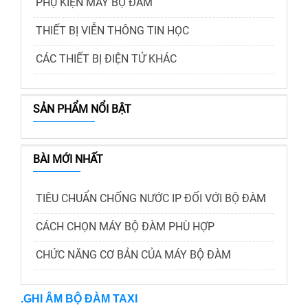
PHỤ KIỆN MÁY BỘ ĐÀM
THIẾT BỊ VIỄN THÔNG TIN HỌC
CÁC THIẾT BỊ ĐIỆN TỬ KHÁC
SẢN PHẨM NỔI BẬT
BÀI MỚI NHẤT
TIÊU CHUẨN CHỐNG NƯỚC IP ĐỐI VỚI BỘ ĐÀM
CÁCH CHỌN MÁY BỘ ĐÀM PHÙ HỢP
CHỨC NĂNG CƠ BẢN CỦA MÁY BỘ ĐÀM
.GHI ÂM BỘ ĐÀM TAXI