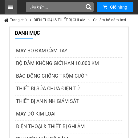
Giỏ hàng
Trang chủ
ĐIỆN THOẠI & THIẾT BỊ GHI ÂM
.Ghi âm bộ đàm taxi
DANH MỤC
MÁY BỘ ĐÀM CẦM TAY
BỘ ĐÀM KHÔNG GIỚI HẠN 10.000 KM
BÁO ĐỘNG CHỐNG TRỘM CƯỚP
THIẾT BỊ SỬA CHỮA ĐIỆN TỬ
THIẾT BỊ AN NINH GIÁM SÁT
MÁY DÒ KIM LOẠI
ĐIỆN THOẠI & THIẾT BỊ GHI ÂM