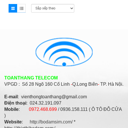
TOANTHANG TELECOM
VPGD : Số
28 Ngõ 160 Cổ Linh
-
Q.Long Biên
-
TP. Hà Nội.
E-mail
: vienthongtoanthang@gmail.com
Điện thoại
: 024.32.191.097
Mobile
:
0972.468.699
/ 0936.158.111 ( Ô TÔ ĐỖ CỬA
)
Website
:
http://bodamsim.com/
*