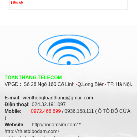
Liên hệ
TOANTHANG TELECOM
VPGD : Số
28 Ngõ 160 Cổ Linh
-
Q.Long Biên
-
TP. Hà Nội.
E-mail
: vienthongtoanthang@gmail.com
Điện thoại
: 024.32.191.097
Mobile
:
0972.468.699
/ 0936.158.111 ( Ô TÔ ĐỖ CỬA
)
Website
:
http://bodamsim.com/
*
http://thietbibodam.com/