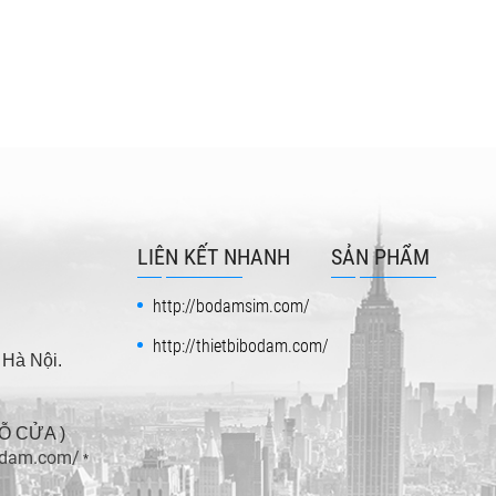
LIÊN KẾT NHANH
SẢN PHẨM
http://bodamsim.com/
http://thietbibodam.com/
 Hà Nội.
ĐỖ CỬA )
bodam.com/
*