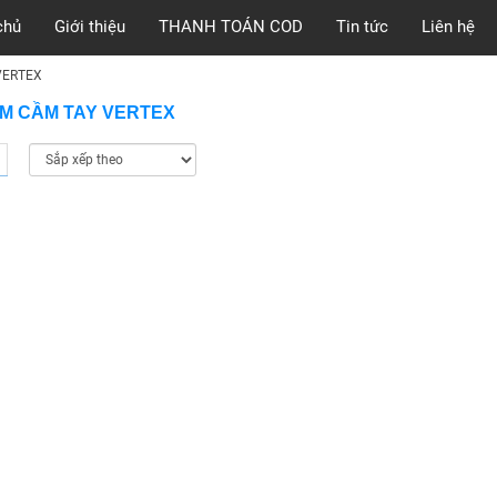
chủ
Giới thiệu
THANH TOÁN COD
Tin tức
Liên hệ
VERTEX
M CẦM TAY VERTEX