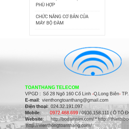
PHÙ HỢP
CHỨC NĂNG CƠ BẢN CỦA
MÁY BỘ ĐÀM
TOANTHANG TELECOM
VPGD : Số
28 Ngõ 160 Cổ Linh
-
Q.Long Biên
-
TP.
E-mail
: vienthongtoanthang@gmail.com
Điện thoại
: 024.32.191.097
Mobile
:
0972.468.699
/ 0936.158.111 ( Ô TÔ 
http://thietbi
Website
:
http://bodamsim.com/
*
http://vienthongtoanthang.com/