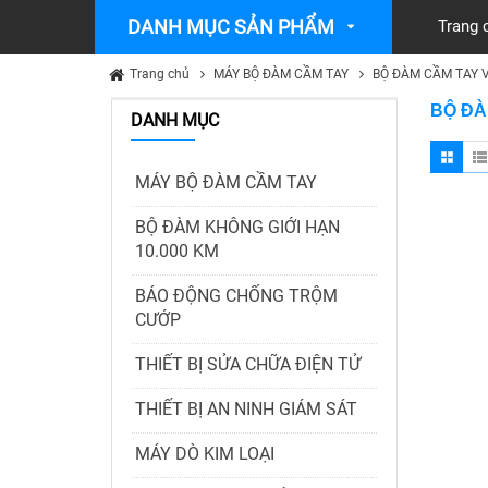
DANH MỤC SẢN PHẨM
Trang 
Trang chủ
MÁY BỘ ĐÀM CẦM TAY
BỘ ĐÀM CẦM TAY 
BỘ ĐÀ
DANH MỤC
MÁY BỘ ĐÀM CẦM TAY
BỘ ĐÀM KHÔNG GIỚI HẠN
10.000 KM
BÁO ĐỘNG CHỐNG TRỘM
CƯỚP
THIẾT BỊ SỬA CHỮA ĐIỆN TỬ
THIẾT BỊ AN NINH GIÁM SÁT
MÁY DÒ KIM LOẠI