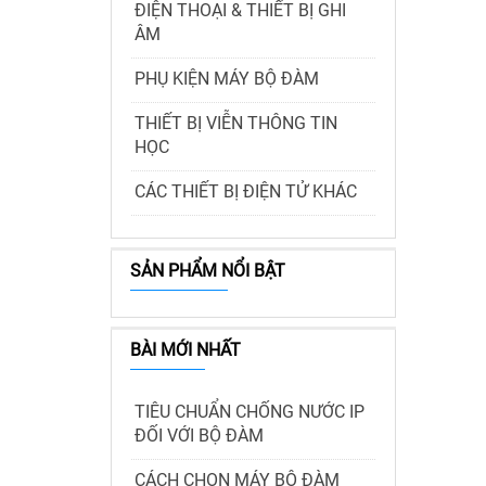
ĐIỆN THOẠI & THIẾT BỊ GHI
ÂM
PHỤ KIỆN MÁY BỘ ĐÀM
THIẾT BỊ VIỄN THÔNG TIN
HỌC
CÁC THIẾT BỊ ĐIỆN TỬ KHÁC
SẢN PHẨM NỔI BẬT
BÀI MỚI NHẤT
TIÊU CHUẨN CHỐNG NƯỚC IP
ĐỐI VỚI BỘ ĐÀM
CÁCH CHỌN MÁY BỘ ĐÀM