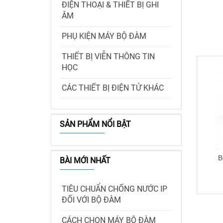
ĐIỆN THOẠI & THIẾT BỊ GHI
ÂM
PHỤ KIỆN MÁY BỘ ĐÀM
THIẾT BỊ VIỄN THÔNG TIN
HỌC
CÁC THIẾT BỊ ĐIỆN TỬ KHÁC
SẢN PHẨM NỔI BẬT
B
BÀI MỚI NHẤT
TIÊU CHUẨN CHỐNG NƯỚC IP
ĐỐI VỚI BỘ ĐÀM
CÁCH CHỌN MÁY BỘ ĐÀM