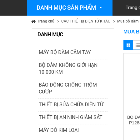
DANH MỤC SẢN PHẨM
Trang 
Trang chủ
CÁC THIẾT BỊ ĐIỆN TỬ KHÁC
Mua bộ đàm g
MUA B
DANH MỤC
MÁY BỘ ĐÀM CẦM TAY
BỘ ĐÀM KHÔNG GIỚI HẠN
10.000 KM
BÁO ĐỘNG CHỐNG TRỘM
CƯỚP
THIẾT BỊ SỬA CHỮA ĐIỆN TỬ
THIẾT BỊ AN NINH GIÁM SÁT
BỘ Đ
P128
MÁY DÒ KIM LOẠI