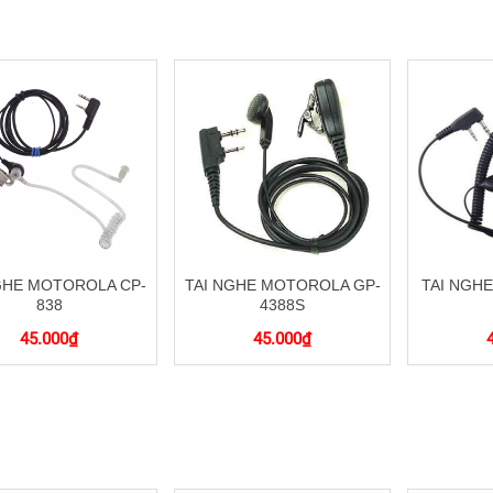
GHE MOTOROLA CP-
TAI NGHE MOTOROLA GP-
TAI NGH
838
4388S
45.000
₫
45.000
₫