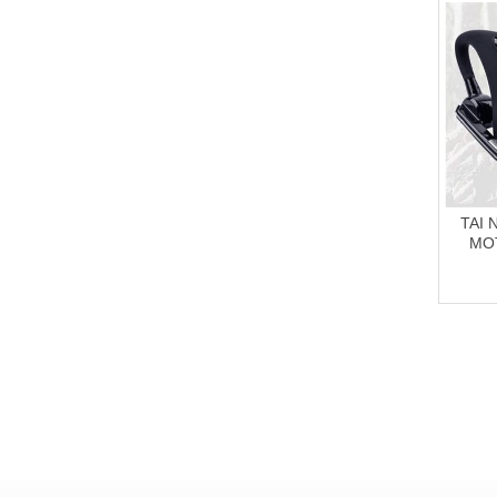
TAI
MO