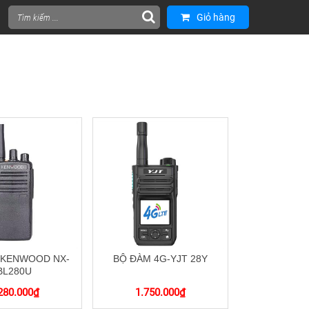
Giỏ hàng
 KENWOOD NX-
BỘ ĐÀM 4G-YJT 28Y
BL280U
280.000
₫
1.750.000
₫