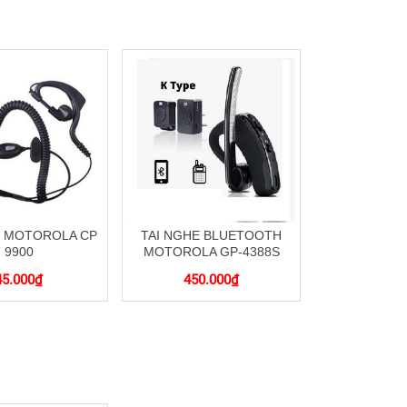
E MOTOROLA CP
TAI NGHE BLUETOOTH
9900
MOTOROLA GP-4388S
45.000
₫
450.000
₫