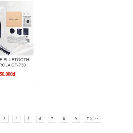
HE BLUETOOTH
OLA GP-730
50.000
₫
3
4
5
6
7
8
9
Tiếp >>