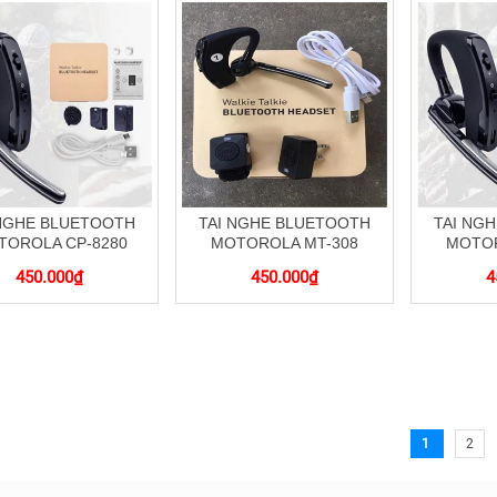
 NGHE BLUETOOTH
TAI NGHE BLUETOOTH
TAI NG
TOROLA CP-8280
MOTOROLA MT-308
MOTOR
450.000
₫
450.000
₫
4
1
2