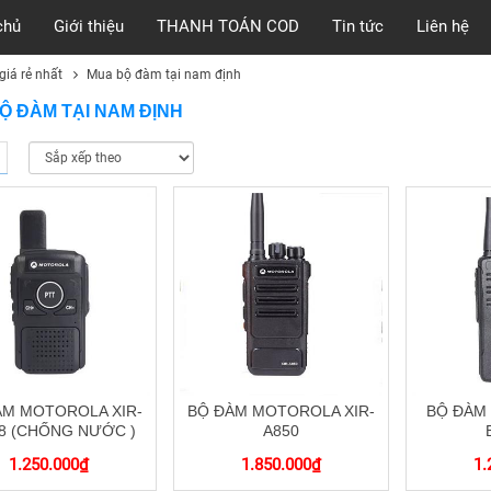
chủ
Giới thiệu
THANH TOÁN COD
Tin tức
Liên hệ
iá rẻ nhất
Mua bộ đàm tại nam định
Ộ ĐÀM TẠI NAM ĐỊNH
ÀM MOTOROLA XIR-
BỘ ĐÀM MOTOROLA XIR-
BỘ ĐÀM
8 (CHỐNG NƯỚC )
A850
1.250.000
₫
1.850.000
₫
1.