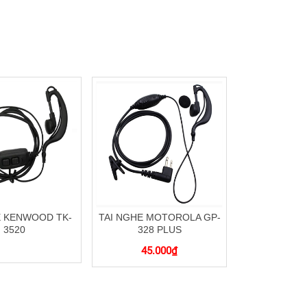
E KENWOOD TK-
TAI NGHE MOTOROLA GP-
3520
328 PLUS
45.000
₫