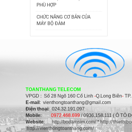
PHÙ HỢP
CHỨC NĂNG CƠ BẢN CỦA
MÁY BỘ ĐÀM
TOANTHANG TELECOM
VPGD : Số
28 Ngõ 160 Cổ Linh
-
Q.Long Biên
-
TP.
E-mail
: vienthongtoanthang@gmail.com
Điện thoại
: 024.32.191.097
Mobile
:
0972.468.699
/ 0936.158.111 ( Ô TÔ 
http://thietbi
Website
:
http://bodamsim.com/
*
http://vienthongtoanthang.com/