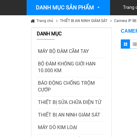
DANH MỤC SẢN PHẨM
Trang 
Trang chủ
THIẾT BỊ AN NINH GIÁM SÁT
Camera IP B
CAMER
DANH MỤC
MÁY BỘ ĐÀM CẦM TAY
BỘ ĐÀM KHÔNG GIỚI HẠN
10.000 KM
BÁO ĐỘNG CHỐNG TRỘM
CƯỚP
THIẾT BỊ SỬA CHỮA ĐIỆN TỬ
THIẾT BỊ AN NINH GIÁM SÁT
MÁY DÒ KIM LOẠI