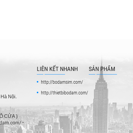
LIÊN KẾT NHANH
SẢN PHẨM
http://bodamsim.com/
http://thietbibodam.com/
 Hà Nội.
ĐỖ CỬA )
bodam.com/
*