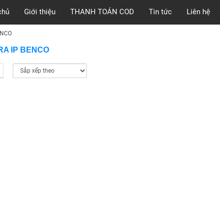
chủ
Giới thiệu
THANH TOÁN COD
Tin tức
Liên hệ
ENCO
A IP BENCO