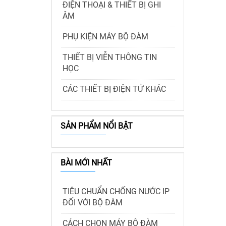
ĐIỆN THOẠI & THIẾT BỊ GHI
ÂM
PHỤ KIỆN MÁY BỘ ĐÀM
THIẾT BỊ VIỄN THÔNG TIN
HỌC
CÁC THIẾT BỊ ĐIỆN TỬ KHÁC
SẢN PHẨM NỔI BẬT
BÀI MỚI NHẤT
TIÊU CHUẨN CHỐNG NƯỚC IP
ĐỐI VỚI BỘ ĐÀM
CÁCH CHỌN MÁY BỘ ĐÀM