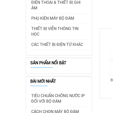
ĐIỆN THOẠI & THIẾT BỊ GHI
ÂM
PHỤ KIỆN MÁY BỘ ĐÀM
THIẾT BỊ VIỄN THÔNG TIN
HỌC
CÁC THIẾT BỊ ĐIỆN TỬ KHÁC
SẢN PHẨM NỔI BẬT
B
BÀI MỚI NHẤT
TIÊU CHUẨN CHỐNG NƯỚC IP
ĐỐI VỚI BỘ ĐÀM
CÁCH CHỌN MÁY BỘ ĐÀM