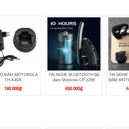
BỘ ĐÀM MOTOROLA
TAI NGHE BLUETOOTH Bộ
TAI NGHE
TH-K40A
đàm Motorola CP 3299
ĐÀM MOTO
180.000
₫
650.000
₫
6