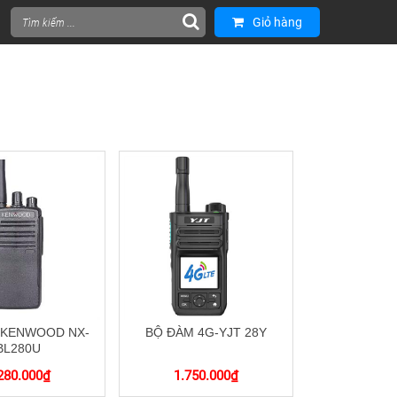
Giỏ hàng
 KENWOOD NX-
BỘ ĐÀM 4G-YJT 28Y
BL280U
280.000
₫
1.750.000
₫