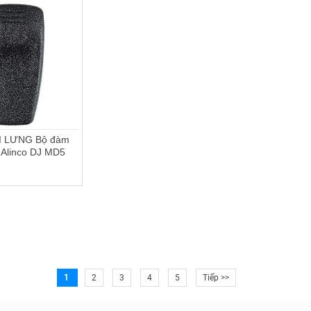
 LƯNG Bộ đàm
 Alinco DJ MD5
1
2
3
4
5
Tiếp >>