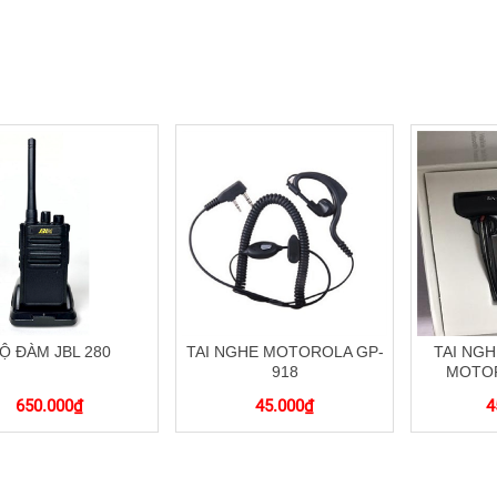
Ộ ĐÀM JBL 280
TAI NGHE MOTOROLA GP-
TAI NG
918
MOTOR
650.000
₫
45.000
₫
4