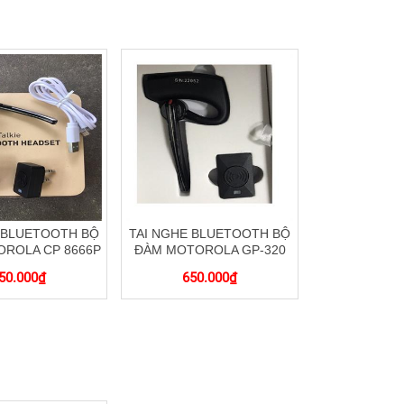
 BLUETOOTH BỘ
TAI NGHE BLUETOOTH BỘ
ROLA CP 8666P
ĐÀM MOTOROLA GP-320
50.000
₫
650.000
₫