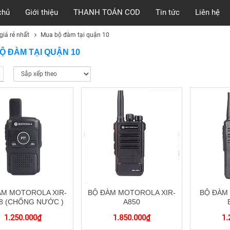
chủ
Giới thiệu
THANH TOÁN COD
Tin tức
Liên hệ
iá rẻ nhất
Mua bộ đàm tại quận 10
Ộ ĐÀM TẠI QUẬN 10
ÀM MOTOROLA XIR-
BỘ ĐÀM MOTOROLA XIR-
BỘ ĐÀM
8 (CHỐNG NƯỚC )
A850
1.250.000
₫
1.850.000
₫
1.