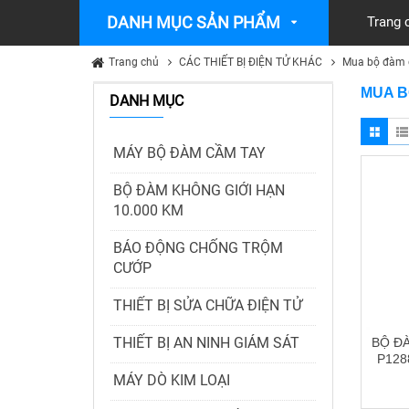
DANH MỤC SẢN PHẨM
Trang 
Trang chủ
CÁC THIẾT BỊ ĐIỆN TỬ KHÁC
Mua bộ đàm g
MUA B
DANH MỤC
MÁY BỘ ĐÀM CẦM TAY
BỘ ĐÀM KHÔNG GIỚI HẠN
10.000 KM
BÁO ĐỘNG CHỐNG TRỘM
CƯỚP
THIẾT BỊ SỬA CHỮA ĐIỆN TỬ
THIẾT BỊ AN NINH GIÁM SÁT
BỘ Đ
P128
MÁY DÒ KIM LOẠI