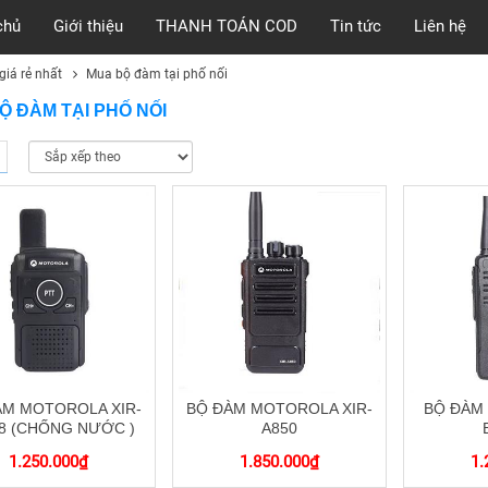
chủ
Giới thiệu
THANH TOÁN COD
Tin tức
Liên hệ
iá rẻ nhất
Mua bộ đàm tại phố nối
Ộ ĐÀM TẠI PHỐ NỐI
ÀM MOTOROLA XIR-
BỘ ĐÀM MOTOROLA XIR-
BỘ ĐÀM
8 (CHỐNG NƯỚC )
A850
1.250.000
₫
1.850.000
₫
1.