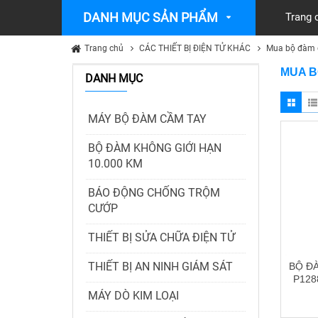
DANH MỤC SẢN PHẨM
Trang 
Trang chủ
CÁC THIẾT BỊ ĐIỆN TỬ KHÁC
Mua bộ đàm g
MUA B
DANH MỤC
MÁY BỘ ĐÀM CẦM TAY
BỘ ĐÀM KHÔNG GIỚI HẠN
10.000 KM
BÁO ĐỘNG CHỐNG TRỘM
CƯỚP
THIẾT BỊ SỬA CHỮA ĐIỆN TỬ
THIẾT BỊ AN NINH GIÁM SÁT
BỘ Đ
P128
MÁY DÒ KIM LOẠI