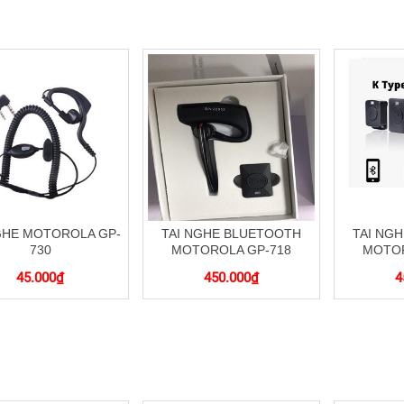
GHE MOTOROLA GP-
TAI NGHE BLUETOOTH
TAI NG
730
MOTOROLA GP-718
MOTOR
45.000
₫
450.000
₫
4