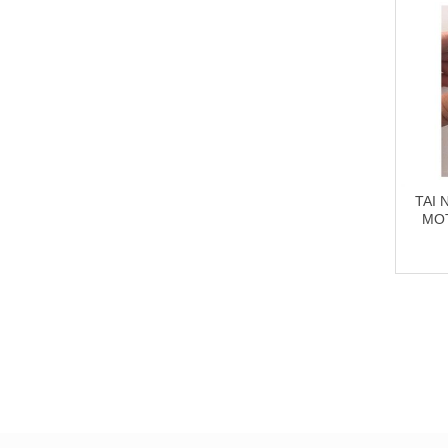
TAI
MO