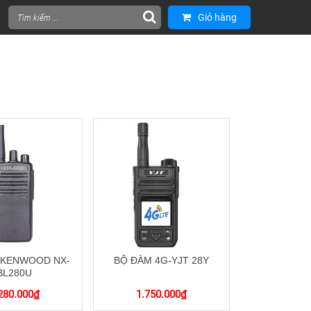
Giỏ hàng
 KENWOOD NX-
BỘ ĐÀM 4G-YJT 28Y
BL280U
280.000
₫
1.750.000
₫