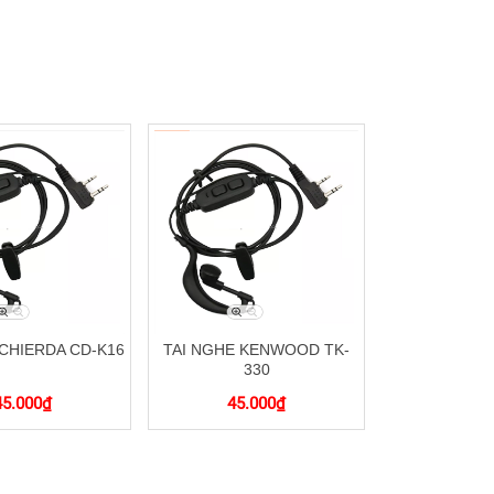
 CHIERDA CD-K16
TAI NGHE KENWOOD TK-
330
45.000
₫
45.000
₫