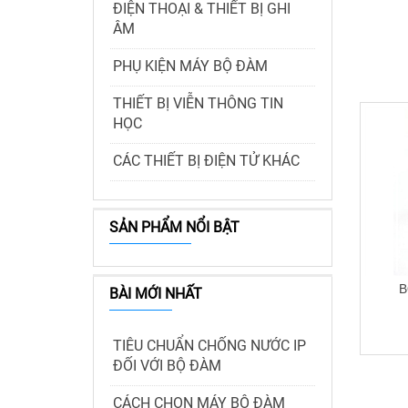
ĐIỆN THOẠI & THIẾT BỊ GHI
ÂM
PHỤ KIỆN MÁY BỘ ĐÀM
THIẾT BỊ VIỄN THÔNG TIN
HỌC
CÁC THIẾT BỊ ĐIỆN TỬ KHÁC
SẢN PHẨM NỔI BẬT
B
BÀI MỚI NHẤT
TIÊU CHUẨN CHỐNG NƯỚC IP
ĐỐI VỚI BỘ ĐÀM
CÁCH CHỌN MÁY BỘ ĐÀM