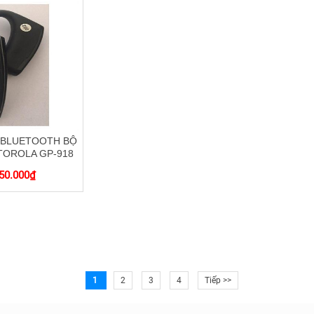
 BLUETOOTH BỘ
OROLA GP-918
50.000
₫
1
2
3
4
Tiếp >>