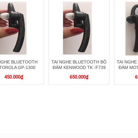
 NGHE BLUETOOTH
TAI NGHE BLUETOOTH BỘ
TAI NGHE
TOROLA GP-1300
ĐÀM KENWOOD TK -F739
ĐÀM MOT
450.000
₫
650.000
₫
6