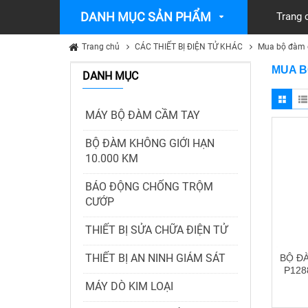
DANH MỤC SẢN PHẨM
Trang 
Trang chủ
CÁC THIẾT BỊ ĐIỆN TỬ KHÁC
Mua bộ đàm g
MUA B
DANH MỤC
MÁY BỘ ĐÀM CẦM TAY
BỘ ĐÀM KHÔNG GIỚI HẠN
10.000 KM
BÁO ĐỘNG CHỐNG TRỘM
CƯỚP
THIẾT BỊ SỬA CHỮA ĐIỆN TỬ
THIẾT BỊ AN NINH GIÁM SÁT
BỘ Đ
P128
MÁY DÒ KIM LOẠI