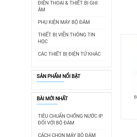
ĐIỆN THOẠI & THIẾT BỊ GHI
ÂM
PHỤ KIỆN MÁY BỘ ĐÀM
THIẾT BỊ VIỄN THÔNG TIN
HỌC
CÁC THIẾT BỊ ĐIỆN TỬ KHÁC
SẢN PHẨM NỔI BẬT
B
BÀI MỚI NHẤT
TIÊU CHUẨN CHỐNG NƯỚC IP
ĐỐI VỚI BỘ ĐÀM
CÁCH CHỌN MÁY BỘ ĐÀM