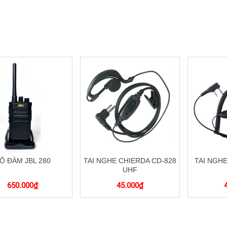
Ộ ĐÀM JBL 280
TAI NGHE CHIERDA CD-828
TAI NGH
UHF
650.000
₫
45.000
₫