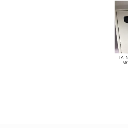
TAI
MO