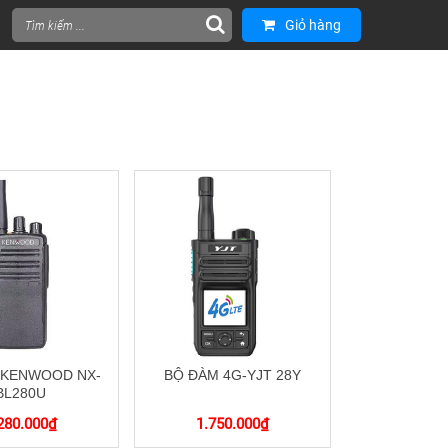
Giỏ hàng
 KENWOOD NX-
BỘ ĐÀM 4G-YJT 28Y
BL280U
280.000
₫
1.750.000
₫