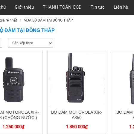
chủ
Giới thiệu
THANH TOÁN COD
Tin tức
Liên hệ
iá rẻ nhất
MUA BỘ ĐÀM TẠI ĐỒNG THÁP
Ộ ĐÀM TẠI ĐỒNG THÁP
ÀM MOTOROLA XIR-
BỘ ĐÀM MOTOROLA XIR-
BỘ ĐÀM
8 (CHỐNG NƯỚC )
A850
1.250.000
₫
1.850.000
₫
1.