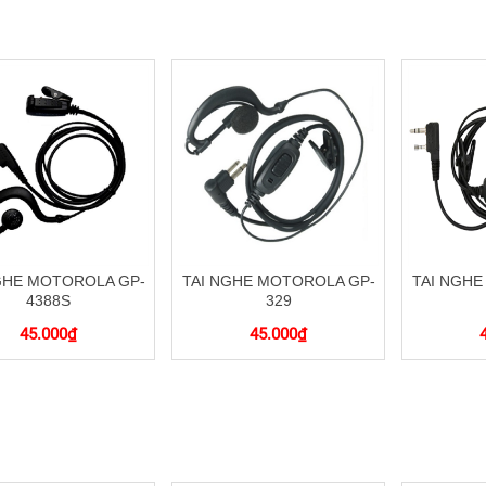
GHE MOTOROLA GP-
TAI NGHE MOTOROLA GP-
TAI NGHE
4388S
329
45.000
₫
45.000
₫