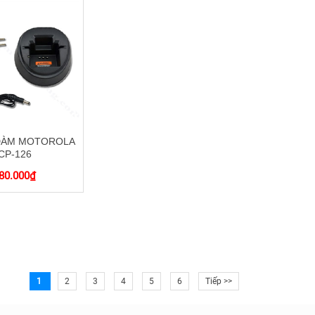
ĐÀM MOTOROLA
CP-126
80.000
₫
1
2
3
4
5
6
Tiếp >>