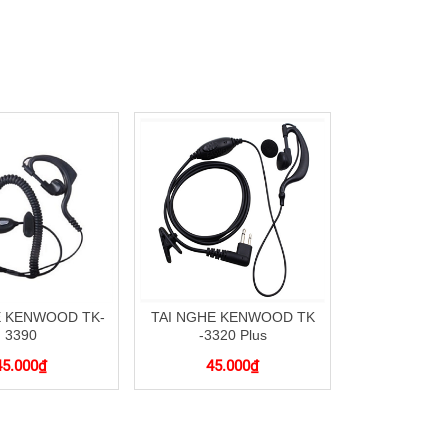
E KENWOOD TK-
TAI NGHE KENWOOD TK
3390
-3320 Plus
45.000
₫
45.000
₫