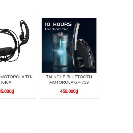
 MOTOROLA TH-
TAI NGHE BLUETOOTH
K40A
MOTOROLA GP-739
45.000
₫
450.000
₫