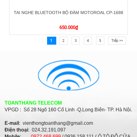
TAI NGHE BLUETOOTH BỘ ĐÀM MOTOROAL CP-1688
650.000
₫
1
2
3
4
5
Tiếp >>
TOANTHANG TELECOM
VPGD : Số
28 Ngõ 160 Cổ Linh
-
Q.Long Biên
-
TP. Hà Nội.
E-mail
: vienthongtoanthang@gmail.com
Điện thoại
: 024.32.191.097
Mobile
:
0972.468.699
/ 0936.158.111 ( Ô TÔ ĐỖ CỬA