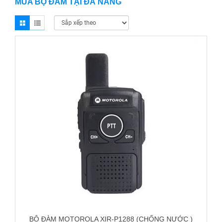
MUA BỘ ĐÀM TẠI ĐÀ NẴNG
BỘ ĐÀM MOTOROLA XIR-P1288 (CHỐNG NƯỚC )