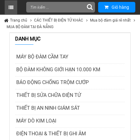
Giỏ hàng
Trang chủ
CÁC THIẾT BỊ ĐIỆN TỬ KHÁC
Mua bộ đàm giá rẻ nhất
MUA BỘ ĐÀM TẠI ĐÀ NẴNG
DANH MỤC
MÁY BỘ ĐÀM CẦM TAY
BỘ ĐÀM KHÔNG GIỚI HẠN 10.000 KM
BÁO ĐỘNG CHỐNG TRỘM CƯỚP
THIẾT BỊ SỬA CHỮA ĐIỆN TỬ
THIẾT BỊ AN NINH GIÁM SÁT
MÁY DÒ KIM LOẠI
ĐIỆN THOẠI & THIẾT BỊ GHI ÂM